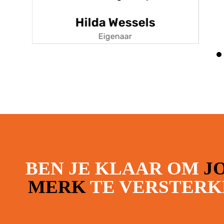
Hilda Wessels
Eigenaar
BEN JE KLAAR OM
J
MERK
TE VERSTERK