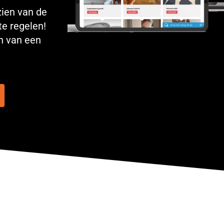
zien van de
 te regelen!
n van een