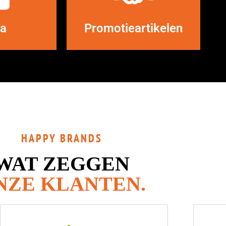
EER
LEES MEER
a
Promotieartikelen
HAPPY BRANDS
WAT ZEGGEN
NZE KLANTEN.