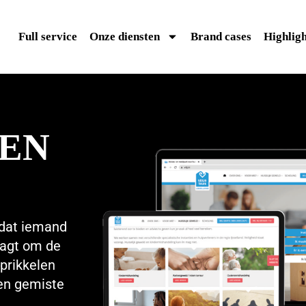
Full service
Onze diensten
Brand cases
Highligh
EN
 dat iemand
aagt om de
 prikkelen
een gemiste