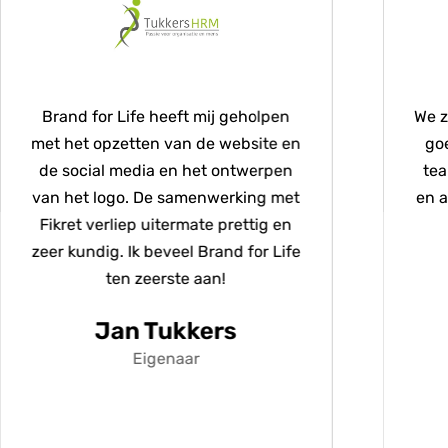
Brand for Life heeft mij geholpen
We zijn me
et het opzetten van de website en
goed geh
de social media en het ontwerpen
team! En
an het logo. De samenwerking met
en asserti
Fikret verliep uitermate prettig en
eer kundig. Ik beveel Brand for Life
Sv
ten zeerste aan!
Jan Tukkers
Eigenaar