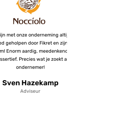
t onze onderneming altijd
Prettige en des
olpen door Fikret en zijn
Direct hulp kunn
orm aardig, meedenkend
moment dat he
ef. Precies wat je zoekt als
Duidelijke uitleg
ondernemer!
klant "maatwerk
voor deze 
en Hazekamp
Monique 
Adviseur
Eige