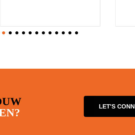
OUW
LET'S CON
EN?