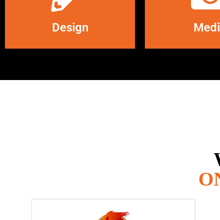
LEES MEER
LEES M
Design
Medi
O