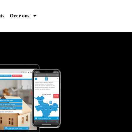
ts
Over ons