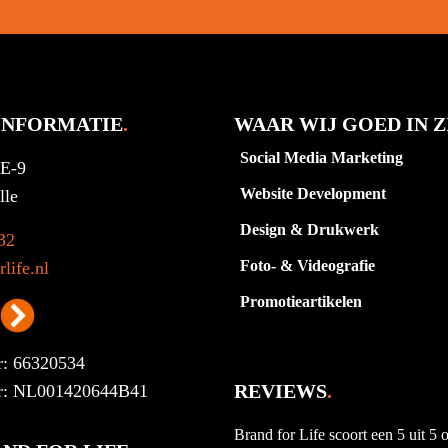
INFORMATIE
.
WAAR WIJ GOED IN Z
Social Media Marketing
1E-9
Website Development
lle
Design & Drukwerk
32
Foto- & Videografie
life.nl
Promotieartikelen
: 66320534
REVIEWS
.
: NL001420644B41
Brand for Life scoort een 5 uit 5