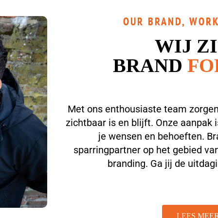
OUR BRAND, WORK
WIJ Z
BRAND
FO
Met ons enthousiaste team zorgen
zichtbaar is en blijft. Onze aanpak 
je wensen en behoeften. Bra
sparringpartner op het gebied van
branding. Ga jij de uitda
LEES MEE