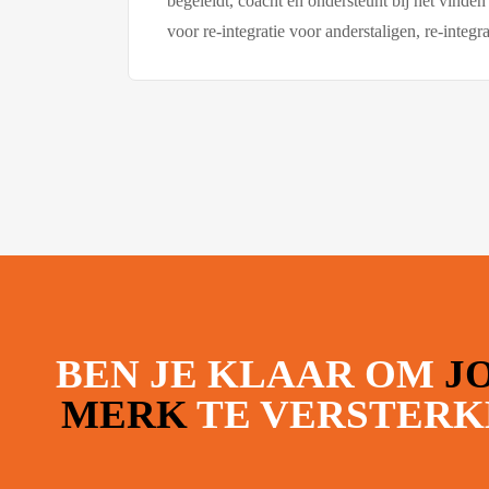
begeleidt, coacht en ondersteunt bij het vind
voor re-integratie voor anderstaligen, re-integr
BEN JE KLAAR OM
J
MERK
TE VERSTERK