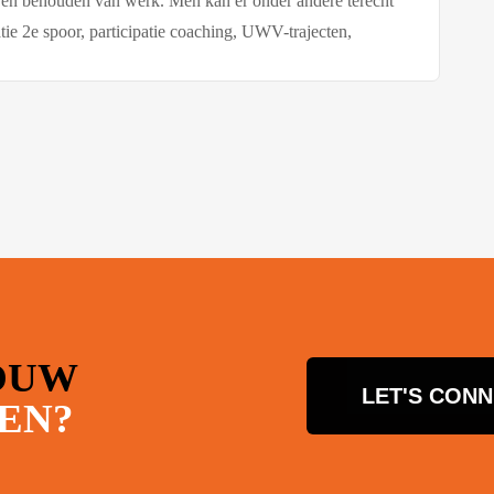
en en behouden van werk. Men kan er onder andere terecht
atie 2e spoor, participatie coaching, UWV-trajecten,
OUW
LET'S CON
EN?