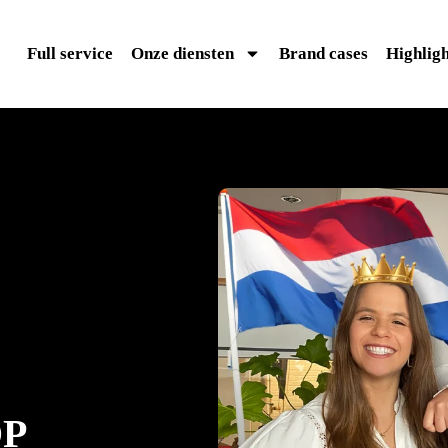
Full service
Onze diensten
Brand cases
Highligh
OP