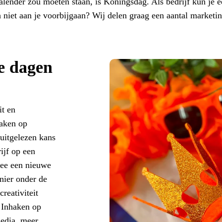
alender zou moeten staan, is Koningsdag. Als bedrijf kun je 
h niet aan je voorbijgaan? Wij delen graag een aantal marketi
e dagen
it en
haken op
uitgelezen kans
ijf op een
mee een nieuwe
nier onder de
reativiteit
 Inhaken op
media, meer