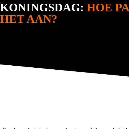
KONINGSDAG:
HOE PA
HET AAN?