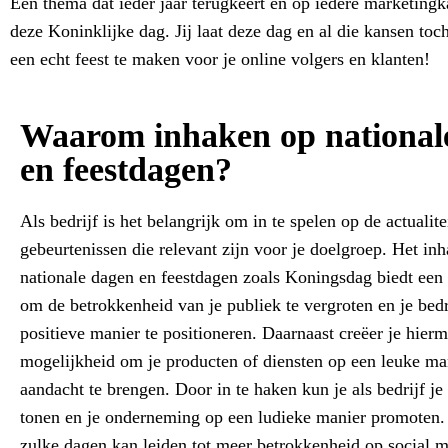
Een thema dat ieder jaar terugkeert en op iedere marketingk
deze Koninklijke dag. Jij laat deze dag en al die kansen toc
een echt feest te maken voor je online volgers en klanten!
Waarom inhaken op national
en feestdagen?
Als bedrijf is het belangrijk om in te spelen op de actualite
gebeurtenissen die relevant zijn voor je doelgroep. Het in
nationale dagen en feestdagen zoals Koningsdag biedt een 
om de betrokkenheid van je publiek te vergroten en je bedr
positieve manier te positioneren. Daarnaast creëer je hier
mogelijkheid om je producten of diensten op een leuke ma
aandacht te brengen. Door in te haken kun je als bedrijf je c
tonen en je onderneming op een ludieke manier promoten.
zulke dagen kan leiden tot meer betrokkenheid op social 