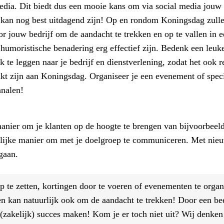
 media. Dit biedt dus een mooie kans om via social media jou
ar kan nog best uitdagend zijn! Op en rondom Koningsdag zulle
or jouw bedrijf om de aandacht te trekken en op te vallen in e
humoristische benadering erg effectief zijn. Bedenk een leuke
k te leggen naar je bedrijf en dienstverlening, zodat het ook r
nkt zijn aan Koningsdag. Organiseer je een evenement of spec
analen!
manier om je klanten op de hoogte te brengen van bijvoorbeel
lijke manier om met je doelgroep te communiceren. Met nieuw
gaan.
op te zetten, kortingen door te voeren of evenementen te organ
 kan natuurlijk ook om de aandacht te trekken! Door een bee
n (zakelijk) succes maken! Kom je er toch niet uit? Wij denke