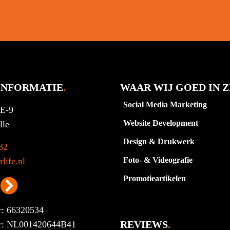
INFORMATIE
.
WAAR WIJ GOED IN Z
Social Media Marketing
1E-9
Website Development
lle
Design & Drukwerk
32
Foto- & Videografie
life.nl
Promotieartikelen
: 66320534
REVIEWS
.
: NL001420644B41