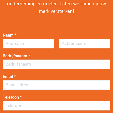
onderneming en doelen. Laten we samen jouw
merk versterken!
Naam
*
V
A
o
c
Bedrijfsnaam
*
o
h
r
t
n
e
a
r
a
n
Email
*
m
a
a
m
Telefoon
*