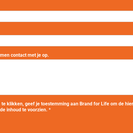
n
a
a
m
emen contact met je op.
n te klikken, geef je toestemming aan Brand for Life om de hi
gde inhoud te voorzien.
*