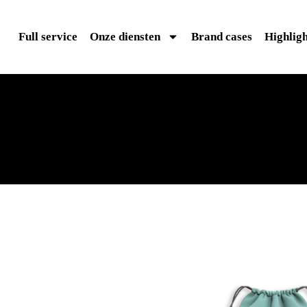
Full service
Onze diensten
Brand cases
Highligh