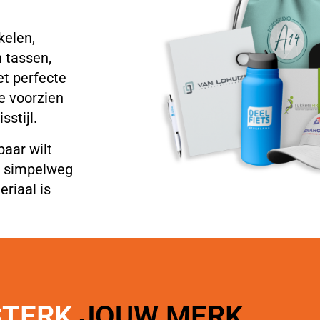
kelen,
 tassen,
et perfecte
e voorzien
sstijl.
baar wilt
f simpelweg
riaal is
STERK
JOUW MERK