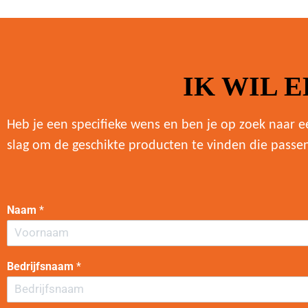
IK WIL 
Heb je een specifieke wens en ben je op zoek naar ee
slag om de geschikte producten te vinden die pass
Naam
*
V
o
Bedrijfsnaam
*
o
r
n
a