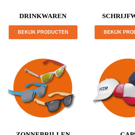
DRINKWAREN
SCHRIJF
BEKIJK PRODUCTEN
BEKIJK PR
ZONNEBRILLEN
CAP